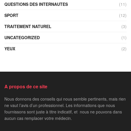
QUESTIONS DES INTERNAUTES
(11)
SPORT
(12)
TRAITEMENT NATUREL
(3)
UNCATEGORIZED
(1)
YEUX
(2)
A propos de ce site
Nous donnons des conseils qui nous semble pertinents, mais rien
ne vaut l’avis d’un professionnel. Les informations que nous
fournissons sont juste à titre indicatif, et nous ne pouvons dans
aucun cas remplacer votre médecin.