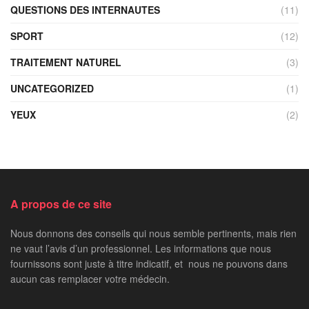
QUESTIONS DES INTERNAUTES
(11)
SPORT
(12)
TRAITEMENT NATUREL
(3)
UNCATEGORIZED
(1)
YEUX
(2)
A propos de ce site
Nous donnons des conseils qui nous semble pertinents, mais rien
ne vaut l’avis d’un professionnel. Les informations que nous
fournissons sont juste à titre indicatif, et nous ne pouvons dans
aucun cas remplacer votre médecin.