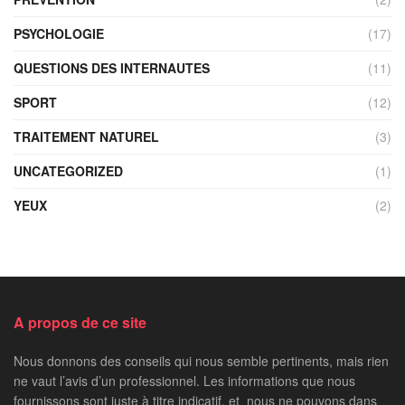
PSYCHOLOGIE
(17)
QUESTIONS DES INTERNAUTES
(11)
SPORT
(12)
TRAITEMENT NATUREL
(3)
UNCATEGORIZED
(1)
YEUX
(2)
A propos de ce site
Nous donnons des conseils qui nous semble pertinents, mais rien
ne vaut l’avis d’un professionnel. Les informations que nous
fournissons sont juste à titre indicatif, et nous ne pouvons dans