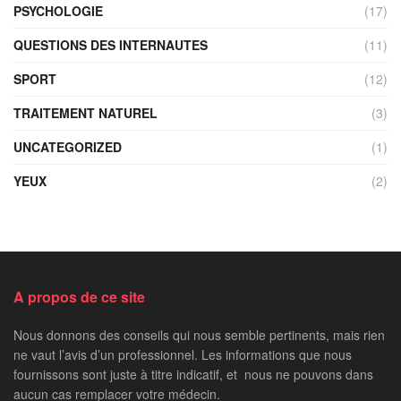
PSYCHOLOGIE
(17)
QUESTIONS DES INTERNAUTES
(11)
SPORT
(12)
TRAITEMENT NATUREL
(3)
UNCATEGORIZED
(1)
YEUX
(2)
A propos de ce site
Nous donnons des conseils qui nous semble pertinents, mais rien
ne vaut l’avis d’un professionnel. Les informations que nous
fournissons sont juste à titre indicatif, et nous ne pouvons dans
aucun cas remplacer votre médecin.