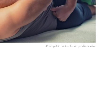
Ostéopathie douleur fessier position assise