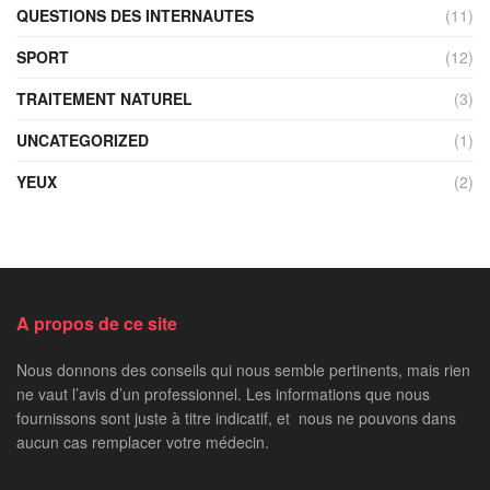
QUESTIONS DES INTERNAUTES
(11)
SPORT
(12)
TRAITEMENT NATUREL
(3)
UNCATEGORIZED
(1)
YEUX
(2)
A propos de ce site
Nous donnons des conseils qui nous semble pertinents, mais rien
ne vaut l’avis d’un professionnel. Les informations que nous
fournissons sont juste à titre indicatif, et nous ne pouvons dans
aucun cas remplacer votre médecin.