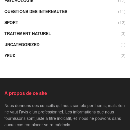
PSYCHOLOGIE
(17)
QUESTIONS DES INTERNAUTES
(11)
SPORT
(12)
TRAITEMENT NATUREL
(3)
UNCATEGORIZED
(1)
YEUX
(2)
A propos de ce site
Nous donnons des conseils qui nous semble pertinents, mais rien
ne vaut l’avis d’un professionnel. Les informations que nous
fournissons sont juste à titre indicatif, et nous ne pouvons dans
aucun cas remplacer votre médecin.