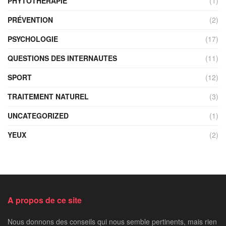
PHYTOTHÉRAPIE
(1)
PRÉVENTION
(2)
PSYCHOLOGIE
(17)
QUESTIONS DES INTERNAUTES
(11)
SPORT
(12)
TRAITEMENT NATUREL
(3)
UNCATEGORIZED
(1)
YEUX
(2)
A propos de ce site
Nous donnons des conseils qui nous semble pertinents, mais rien