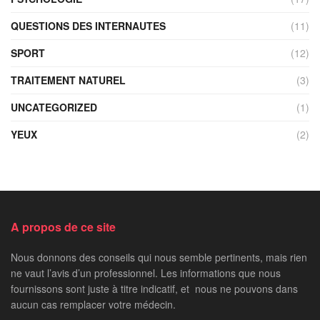
QUESTIONS DES INTERNAUTES
(11)
SPORT
(12)
TRAITEMENT NATUREL
(3)
UNCATEGORIZED
(1)
YEUX
(2)
A propos de ce site
Nous donnons des conseils qui nous semble pertinents, mais rien
ne vaut l’avis d’un professionnel. Les informations que nous
fournissons sont juste à titre indicatif, et nous ne pouvons dans
aucun cas remplacer votre médecin.