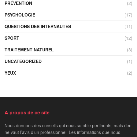
PRÉVENTION
(2)
PSYCHOLOGIE
(17)
QUESTIONS DES INTERNAUTES
(11)
SPORT
(12)
TRAITEMENT NATUREL
(3)
UNCATEGORIZED
(1)
YEUX
(2)
A propos de ce site
Nous donnons des conseils qui nous semble pertinents, mais rien
ne vaut l’avis d’un professionnel. Les informations que nous