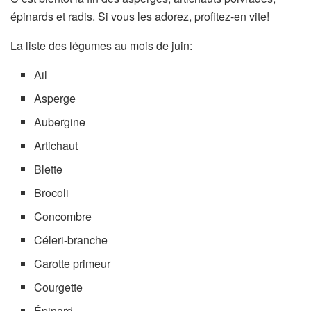
épinards et radis. Si vous les adorez, profitez-en vite!
La liste des légumes au mois de juin:
Ail
Asperge
Aubergine
Artichaut
Blette
Brocoli
Concombre
Céleri-branche
Carotte primeur
Courgette
Épinard