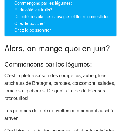
Commençons par les légumes:
Et du côté les fruits?
Du côté des plantes sauvages et fleurs comestibles.
Chez le boucher.
Chez le poissonnier.
Alors, on mange quoi en juin?
Commençons par les légumes:
C’est la pleine saison des courgettes, aubergines,
artichauts de Bretagne, carottes, concombre, salades,
tomates et poivrons. De quoi faire de délicieuses
ratatouilles!
Les pommes de terre nouvelles commencent aussi à
arriver.
C’est bientôt la fin des asperges, artichauts poivrades,