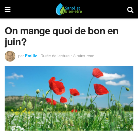
On mange quoi de bon en
juin?
par
Emilie
Durée de lecture : 3 mins read