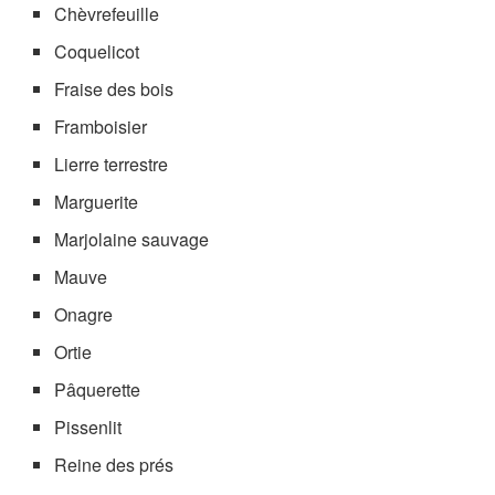
Chèvrefeuille
Coquelicot
Fraise des bois
Framboisier
Lierre terrestre
Marguerite
Marjolaine sauvage
Mauve
Onagre
Ortie
Pâquerette
Pissenlit
Reine des prés