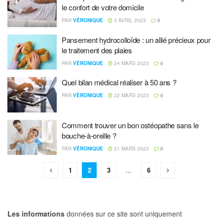
le confort de votre domicile
PAR
VÉRONIQUE
3 AVRIL 2023
0
Pansement hydrocolloïde : un allié précieux pour
le traitement des plaies
PAR
VÉRONIQUE
24 MARS 2023
0
Quel bilan médical réaliser à 50 ans ?
PAR
VÉRONIQUE
22 MARS 2023
0
Comment trouver un bon ostéopathe sans le
bouche-à-oreille ?
PAR
VÉRONIQUE
21 MARS 2023
0
1
2
3
…
6
Les informations
données sur ce site sont uniquement