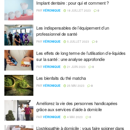
Implant dentaire : pour qui et comment ?
PAR
VÉRONIQUE
18 JUILLET 2023
0
Les indispensables de l’équipement d’un
professionnel de santé
PAR
VÉRONIQUE
5 JUILLET 2023
0
Les effets de long terme de l’utilisation d’e-liquides
sur la santé : une analyse approfondie
PAR
VÉRONIQUE
21 JUIN 2023
0
Les bienfaits du thé matcha
PAR
VÉRONIQUE
25 MAI 2023
0
Améliorez la vie des personnes handicapées
grâce aux services d’aide à domicile
PAR
VÉRONIQUE
4 MAI 2023
0
L’ostéopathie à domicile : vous faire soigner dans