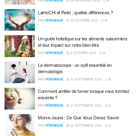
PAR
VÉRONIQUE
28 NOVEMBRE 2023
0
LaHoCHi et Reiki : quelles différences ?
PAR
VÉRONIQUE
23 OCTOBRE 2023
0
Un guide holistique sur les aliments saisonniers
et leur impact sur notre bien-être
PAR
VÉRONIQUE
3 OCTOBRE 2023
0
Le dermatoscope : un outil essentiel en
dermatologie
PAR
VÉRONIQUE
30 SEPTEMBRE 2023
0
Comment arrêter de fumer lorsque vous tombez
enceinte ?
PAR
VÉRONIQUE
27 SEPTEMBRE 2023
0
Morve Jaune : Ce Que Vous Devez Savoir
PAR
VÉRONIQUE
26 SEPTEMBRE 2023
0