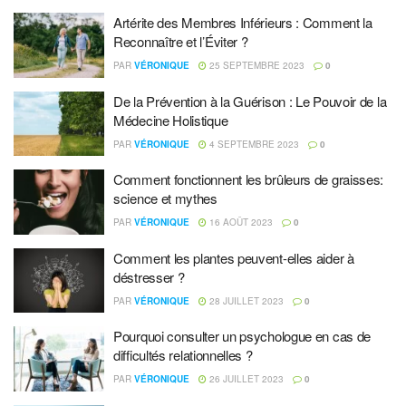
Artérite des Membres Inférieurs : Comment la
Reconnaître et l’Éviter ?
PAR
VÉRONIQUE
25 SEPTEMBRE 2023
0
De la Prévention à la Guérison : Le Pouvoir de la
Médecine Holistique
PAR
VÉRONIQUE
4 SEPTEMBRE 2023
0
Comment fonctionnent les brûleurs de graisses:
science et mythes
PAR
VÉRONIQUE
16 AOÛT 2023
0
Comment les plantes peuvent-elles aider à
déstresser ?
PAR
VÉRONIQUE
28 JUILLET 2023
0
Pourquoi consulter un psychologue en cas de
difficultés relationnelles ?
PAR
VÉRONIQUE
26 JUILLET 2023
0