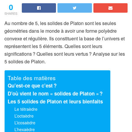
0
SHARES
Au nombre de 5, les solides de Platon sont les seules
géométries dans le monde à avoir une forme polyèdre
convexe et régulière. Ils constituent la base de l’univers et
représentent les 5 éléments. Quelles sont leurs
significations ? Quelles sont leurs vertus ? Analyse sur les
5 solides de Platon.
Table des matières
Qu’est-ce que c’est ?
D’où vient le nom « solides de Platon » ?
Les 5 solides de Platon et leurs bienfaits
Le tétraèdre
L’octaèdre
L’icosaèdre
L’hexaèdre